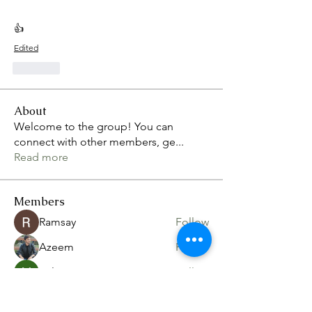
👍
Edited
Like
About
Welcome to the group! You can
connect with other members, ge
...
Read more
Members
Ramsay
Follow
Azeem
Follow
Volpa Faro
Follow
nixon.pope.8
Follow
nixon.pope.8