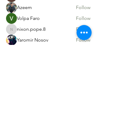
Azeem
Follow
Volpa Faro
Follow
nixon.pope.8
Follow
nixon.pope.8
Yaromir Nosov
Follow
See All Members (54)
Sacred Roots
Get in Touch